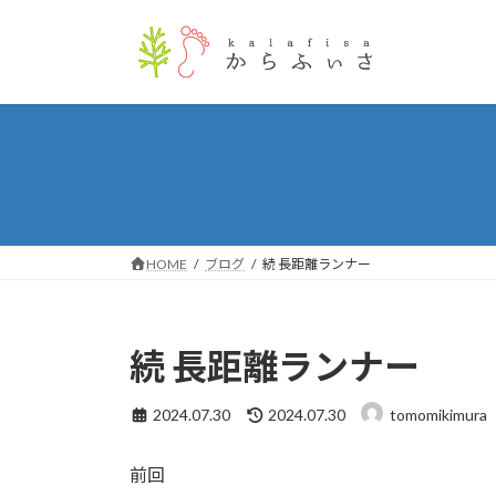
コ
ナ
ン
ビ
テ
ゲ
ン
ー
ツ
シ
へ
ョ
ス
ン
キ
に
ッ
移
プ
動
HOME
ブログ
続 長距離ランナー
続 長距離ランナー
最
2024.07.30
2024.07.30
tomomikimura
終
更
前回
新