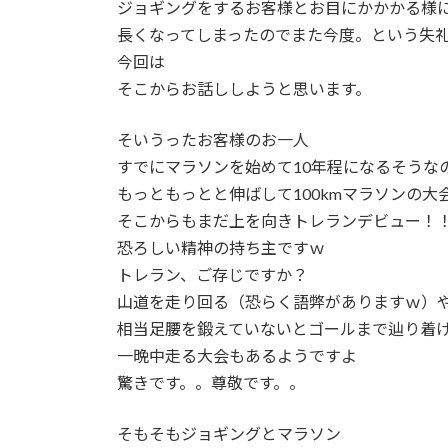
日
ジョギングをするお客様とお目にかかかる様
時
長くなってしまったのでまた今度。という失
:
今回は
そこからお話ししようと思います。
そいうったお客様のお一人
すでにマラソンを始めて10年程になるそうな
もっともっとと伸ばして100kmマラソンの大
そこからもまだ上を向きトレランデビュー！
恐ろしい精神の持ち主ですｗ
トレラン、ご存じですか？
山道を走り回る（恐らく語弊がありますｗ）
相当足腰を鍛えていないとゴールまで辿り着
一晩中走る大会もあるようですよ
驚きです。。尊敬です。。
そもそもジョギングとマラソン