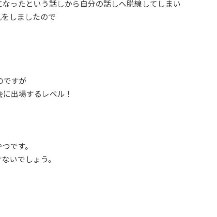
になったという話しから自分の話しへ脱線してしまい
礼をしましたので
のですが
会に出場するレベル！
！
やつです。
けないでしょう。