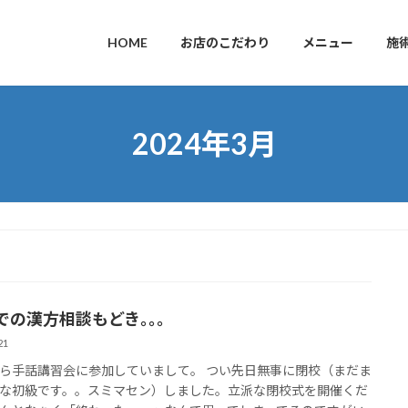
HOME
お店のこだわり
メニュー
施
2024年3月
での漢方相談もどき｡｡｡
21
ら手話講習会に参加していまして。 つい先日無事に閉校（まだま
な初級です。。スミマセン）しました。立派な閉校式を開催くだ