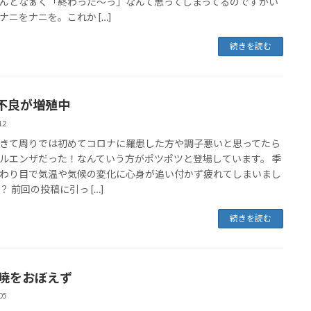
んとなぁく「終わった～っ」なんて思ってしまってるのですがい
ナニをナニを。これか […]
続きを読む
不良が増殖中
12
きて周りでは初めてコロナに羅患した方や調子悪いと思ってたら
ルエンザだった！なんていう方がポツポツと登場しています。 季
わり目で気温や気候の変化に心身が追い付かず疲れてしまいまし
？ 前回の投稿に引っ […]
続きを読む
 暁をおぼえず
05