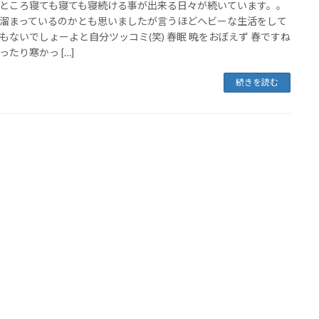
ところ寝ても寝ても寝続ける事が出来る日々が続いています。。
溜まっているのかとも思いましたが言うほどヘビーな生活をして
もないでしょーよと自分ツッコミ(笑) 春眠 暁をおぼえず 春ですね
ったり寒かっ […]
続きを読む