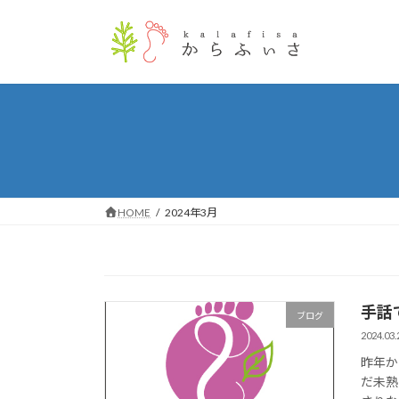
コ
ナ
ン
ビ
テ
ゲ
ン
ー
ツ
シ
へ
ョ
ス
ン
キ
に
ッ
移
プ
動
HOME
2024年3月
手話
ブログ
2024.03.
昨年か
だ未熟