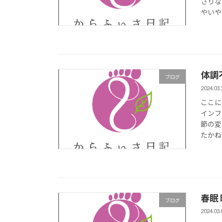
さりな
やいや
体調
ブログ
2024.03.
ここに
インフ
節の変
たかね
春眠
ブログ
2024.03.